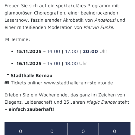
Freuen Sie sich auf ein spektakuläres Programm mit
glamourösen Choreografien, einer beeindruckenden
Lasershow, faszinierender Akrobatik von
Andalousi
und
einer mitreißenden Moderation von
Marvin Funke
.
📅 Termine:
15.11.2025
–
14:00
|
17:00
|
20:00
Uhr
16.11.2025
–
15:00
|
18:00
Uhr
📍
Stadthalle Bernau
🎟️ Tickets online:
www.stadthalle-am-steintor.de
Erleben Sie ein Wochenende, das ganz im Zeichen von
Eleganz, Leidenschaft und 25 Jahren
Magic Dancer
steht
–
einfach zauberhaft!
0
0
0
0