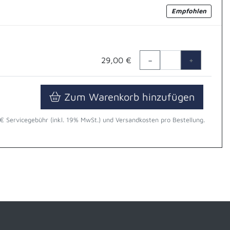
Empfohlen
Anzahl
29,00 €
−
+
Zum Warenkorb hinzufügen
MwSt., zzgl. 2,00 € Servicegebühr (inkl. 19% MwSt.) und Versandkosten pro Bestellung.